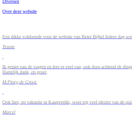
Diversen
Over deze website
Een dikke voldoende voor de website van Beter Bijbel Iedere dag wee
Teunie
Ik geniet van de vragen en leer er veel van, ook door achteraf de ding
Hartelijk dank, en groet,
M.Ploeg de Groot.
Ook hier, op vakantie in Kaapverdie, weer erg veel plezier van de qu
Marcel