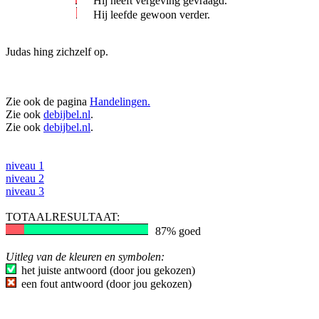
Hij heeft vergeving gevraagd.
Hij leefde gewoon verder.
Judas hing zichzelf op.
Zie ook de pagina
Handelingen.
Zie ook
debijbel.nl
.
Zie ook
debijbel.nl
.
niveau 1
niveau 2
niveau 3
TOTAALRESULTAAT:
87% goed
Uitleg van de kleuren en symbolen:
het juiste antwoord (door jou gekozen)
een fout antwoord (door jou gekozen)