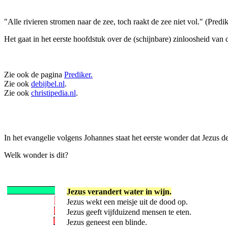
"Alle rivieren stromen naar de zee, toch raakt de zee niet vol." (Predik
Het gaat in het eerste hoofdstuk over de (schijnbare) zinloosheid van
Zie ook de pagina
Prediker.
Zie ook
debijbel.nl
.
Zie ook
christipedia.nl
.
In het evangelie volgens Johannes staat het eerste wonder dat Jezus d
Welk wonder is dit?
Jezus verandert water in wijn.
Jezus wekt een meisje uit de dood op.
Jezus geeft vijfduizend mensen te eten.
Jezus geneest een blinde.