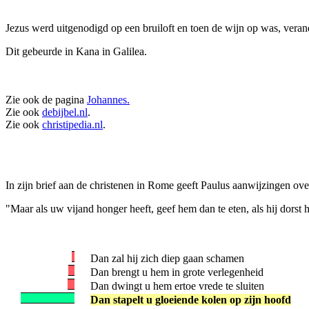
Jezus werd uitgenodigd op een bruiloft en toen de wijn op was, veran
Dit gebeurde in Kana in Galilea.
Zie ook de pagina
Johannes.
Zie ook
debijbel.nl
.
Zie ook
christipedia.nl
.
In zijn brief aan de christenen in Rome geeft Paulus aanwijzingen over
"Maar als uw vijand honger heeft, geef hem dan te eten, als hij dorst hee
Dan zal hij zich diep gaan schamen
Dan brengt u hem in grote verlegenheid
Dan dwingt u hem ertoe vrede te sluiten
Dan stapelt u gloeiende kolen op zijn hoofd