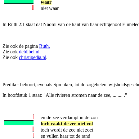
waar
niet waar
In Ruth 2:1 staat dat Naomi van de kant van haar echtgenoot Elimele
Zie ook de pagina
Ruth.
Zie ook
debijbel.nl
.
Zie ook
christipedia.nl
.
Prediker behoort, evenals Spreuken, tot de zogeheten 'wijsheidsgeschr
In hoofdstuk 1 staat: "Alle rivieren stromen naar de zee, ........ ."
en de zee verdampt in de zon
toch raakt de zee niet vol
toch wordt de zee niet zoet
en vullen haar tot de rand