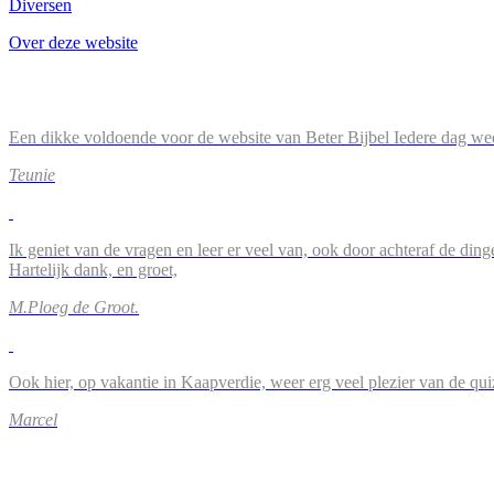
Diversen
Over deze website
Een dikke voldoende voor de website van Beter Bijbel Iedere dag wee
Teunie
Ik geniet van de vragen en leer er veel van, ook door achteraf de ding
Hartelijk dank, en groet,
M.Ploeg de Groot.
Ook hier, op vakantie in Kaapverdie, weer erg veel plezier van de qu
Marcel