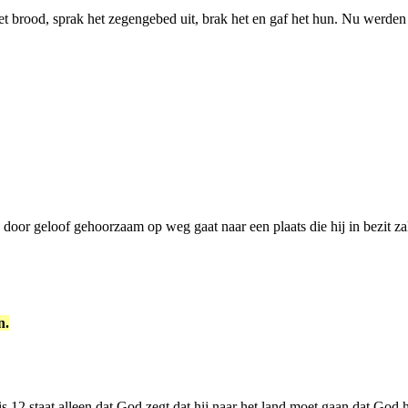
 het brood, sprak het zegengebed uit, brak het en gaf het hun. Nu wer
 door geloof gehoorzaam op weg gaat naar een plaats die hij in bezit zal
n.
12 staat alleen dat God zegt dat hij naar het land moet gaan dat God 