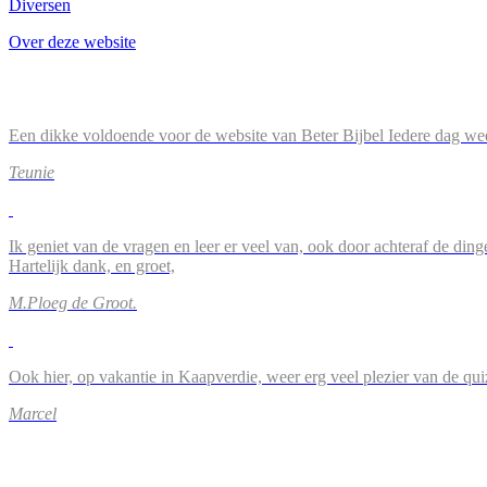
Diversen
Over deze website
Een dikke voldoende voor de website van Beter Bijbel Iedere dag wee
Teunie
Ik geniet van de vragen en leer er veel van, ook door achteraf de ding
Hartelijk dank, en groet,
M.Ploeg de Groot.
Ook hier, op vakantie in Kaapverdie, weer erg veel plezier van de qu
Marcel