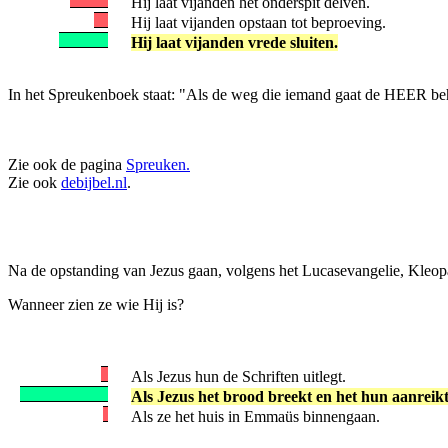
Hij laat vijanden het onderspit delven.
Hij laat vijanden opstaan tot beproeving.
Hij laat vijanden vrede sluiten.
In het Spreukenboek staat: "Als de weg die iemand gaat de HEER behaa
Zie ook de pagina
Spreuken.
Zie ook
debijbel.nl
.
Na de opstanding van Jezus gaan, volgens het Lucasevangelie, Kleopa
Wanneer zien ze wie Hij is?
Als Jezus hun de Schriften uitlegt.
Als Jezus het brood breekt en het hun aanreikt
Als ze het huis in Emmaüs binnengaan.