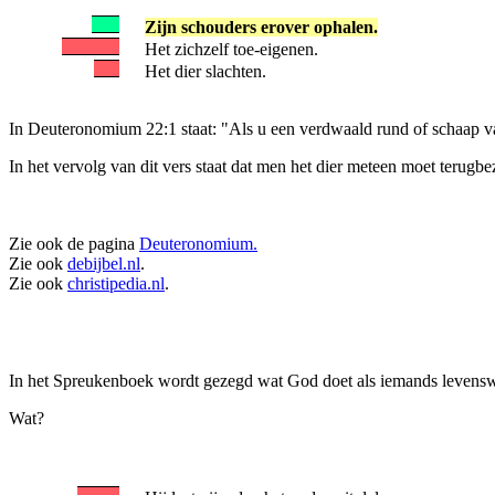
Zijn schouders erover ophalen.
Het zichzelf toe-eigenen.
Het dier slachten.
In Deuteronomium 22:1 staat: "Als u een verdwaald rund of schaap va
In het vervolg van dit vers staat dat men het dier meteen moet terugbezo
Zie ook de pagina
Deuteronomium.
Zie ook
debijbel.nl
.
Zie ook
christipedia.nl
.
In het Spreukenboek wordt gezegd wat God doet als iemands levensw
Wat?