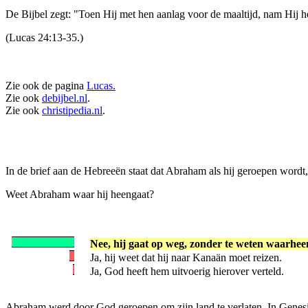
De Bijbel zegt: "Toen Hij met hen aanlag voor de maaltijd, nam Hij
(Lucas 24:13-35.)
Zie ook de pagina
Lucas.
Zie ook
debijbel.nl
.
Zie ook
christipedia.nl
.
In de brief aan de Hebreeën staat dat Abraham als hij geroepen wordt,
Weet Abraham waar hij heengaat?
Nee, hij gaat op weg, zonder te weten waarhee
Ja, hij weet dat hij naar Kanaän moet reizen.
Ja, God heeft hem uitvoerig hierover verteld.
Abraham werd door God geroepen om zijn land te verlaten. In Genesis 