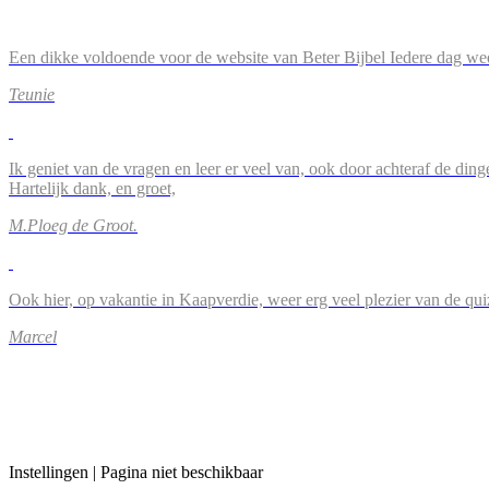
Een dikke voldoende voor de website van Beter Bijbel Iedere dag wee
Teunie
Ik geniet van de vragen en leer er veel van, ook door achteraf de ding
Hartelijk dank, en groet,
M.Ploeg de Groot.
Ook hier, op vakantie in Kaapverdie, weer erg veel plezier van de qu
Marcel
Instellingen | Pagina niet beschikbaar