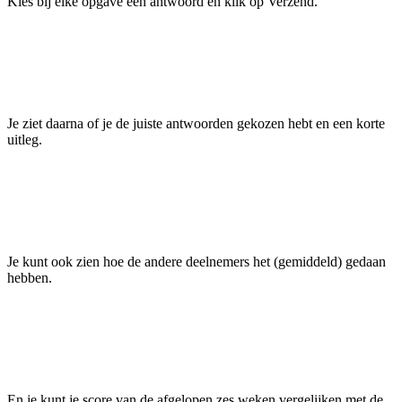
Kies bij elke opgave een antwoord en klik op Verzend.
Je ziet daarna of je de juiste antwoorden gekozen hebt en een korte
uitleg.
Je kunt ook zien hoe de andere deelnemers het (gemiddeld) gedaan
hebben.
En je kunt je score van de afgelopen zes weken vergelijken met de